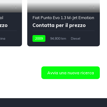
1
1
ol
Fiat Punto Evo 1.3 M-Jet Emotion
ezzo
Contatta per il prezzo
ina
2009
94,800 km
Diesel
Avvia una nuova ricerca