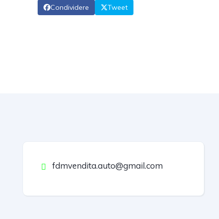
Condividere
Tweet
fdmvendita.auto@gmail.com