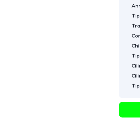
An
Tip
Tra
Con
Chi
Tip
Cil
1
/
24
Cili
Tip