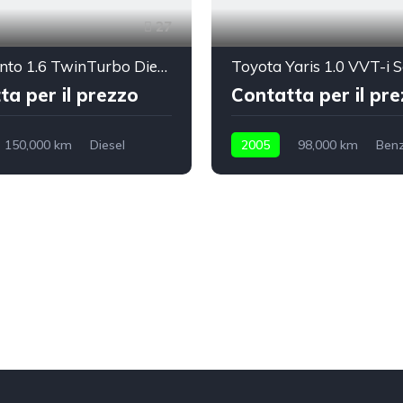
27
Fiat Talento 1.6 TwinTurbo Diesel Ecojet L2H1 1,2t Basis
Toyota Yaris 1.0 VVT-i S
ta per il prezzo
Contatta per il pr
150,000 km
Diesel
2005
98,000 km
Benz