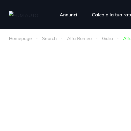
Annunci
Calcola la tua rat
Homepage
Search
Alfa Romeo
Giulia
Alf