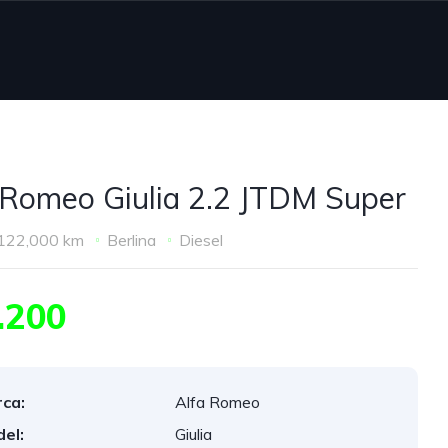
 Romeo Giulia 2.2 JTDM Super
122,000 km
Berlina
Diesel
.200
ca:
Alfa Romeo
el:
Giulia