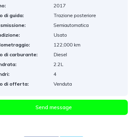
no:
2017
o di guida:
Trazione posteriore
smissione:
Semiautomatica
dizione:
Usato
lometraggio:
122,000 km
o di carburante:
Diesel
indrata:
2.2L
ndri:
4
o di offerta:
Venduta
Send message