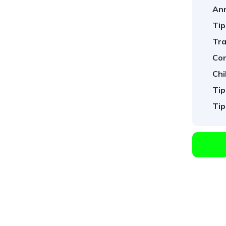
An
Tip
Tra
Con
Chi
Tip
Tip
1
/
29