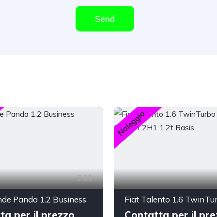
Send
Noleggio
29
nde Panda 1.2 Business
ta per il prezzo
Contatta per il pr