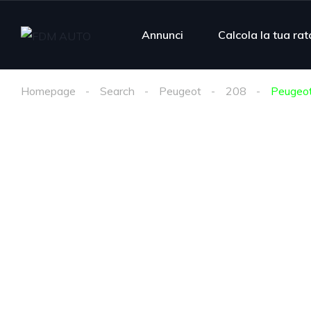
Annunci
Calcola la tua rat
Homepage
Search
Peugeot
208
Peugeot