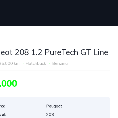
eot 208 1.2 PureTech GT Line
25,000 km
Hatchback
Benzina
.000
ca:
Peugeot
el:
208