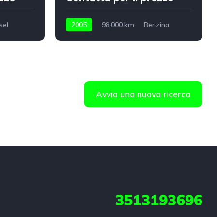
sel
2005
98,000 km
Benzina
Avvia una nuova ricerca
3513193696