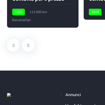
2010
113,000 km
2026
Benzina/Gpl
Annunci