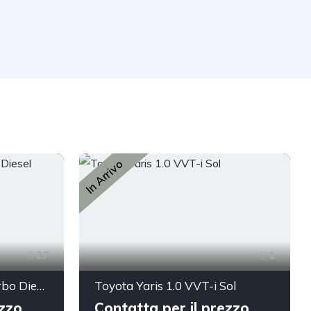
In Arrivo
27
1
Fiat Talento 1.6 TwinTurbo Diesel Ecojet L2H1 1,2t Basis
Toyota Yaris 1.0 VVT-i Sol
ezzo
Contatta per il prezzo