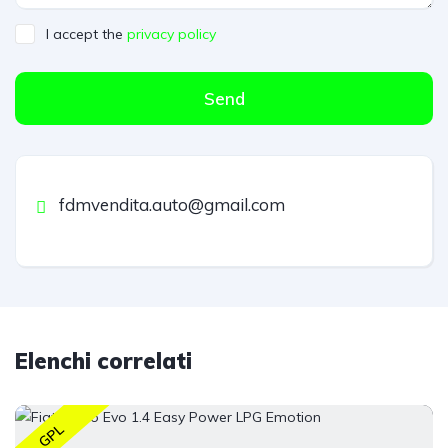
I accept the
privacy policy
Send
fdmvendita.auto@gmail.com
Elenchi correlati
GPL