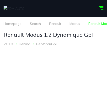
Homepage
Search
Renault
Modus
Renault Mo
Renault Modus 1.2 Dynamique Gpl
2010
Berlina
Benzina/Gpl
1
/
15