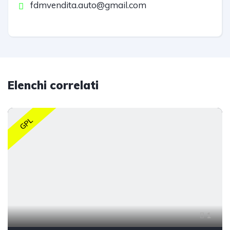
fdmvendita.auto@gmail.com
Elenchi correlati
GPL
1