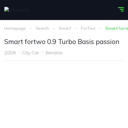
Homepage
Search
Smart
ForTwo
Smart fortw
Smart fortwo 0.9 Turbo Basis passion
2009
City Car
Benzina