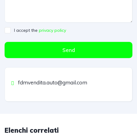
I accept the
privacy policy
Send
fdmvendita.auto@gmail.com
Elenchi correlati