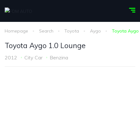
Homepage
Search
Toyota
Aygo
Toyota Aygo 
Toyota Aygo 1.0 Lounge
2012
City Car
Benzina
1
/
26