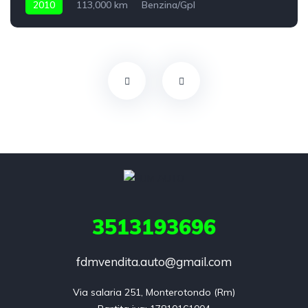
2010
113,000 km
Benzina/Gpl
3513193696
fdmvendita.auto@gmail.com
Via salaria 251, Monterotondo (Rm)
