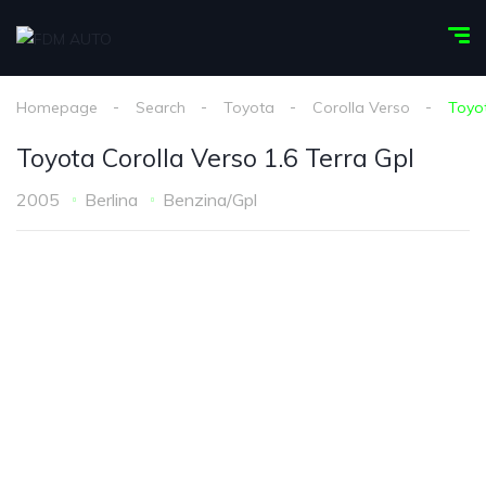
Homepage
Search
Toyota
Corolla Verso
Toyot
Toyota Corolla Verso 1.6 Terra Gpl
2005
Berlina
Benzina/Gpl
1
/
18