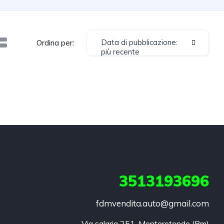
Data di pubblicazione:
Ordina per:
più recente
3513193696
fdmvendita.auto@gmail.com
Via salaria 251, Monterotondo (Rm)
