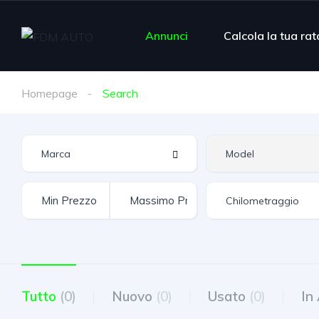
Annunci
Calcola la tua rat
Homepage
Search
Tutto
(0)
Nuovo
(0)
Usato
(0)
In