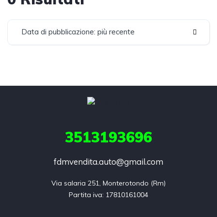
Data di pubblicazione: più recente
3513193696
fdmvendita.auto@gmail.com
Via salaria 251, Monterotondo (Rm)
