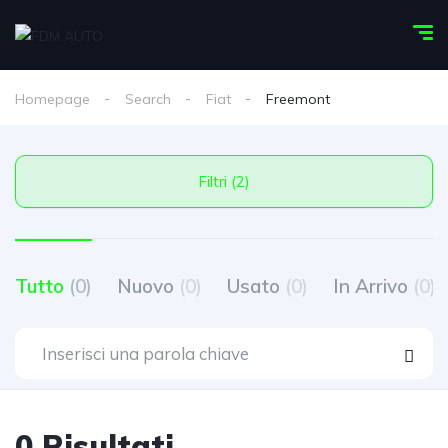
Homepage
Search
Fiat
Freemont
Filtri (2)
Tutto
(0)
Nuovo
(0)
Usato
(0)
In Arrivo
(0)
0 Risultati