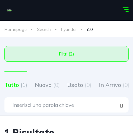
Homepage
Search
hyundai
i10
Filtri (2)
Tutto
(1)
Nuovo
(0)
Usato
(0)
In Arrivo
(0)
1 Risultato