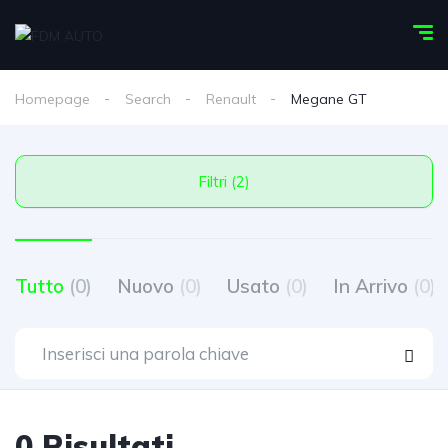
Homepage
Search
Renault
Megane GT
Filtri (2)
Tutto
(0)
Nuovo
(0)
Usato
(0)
In Arrivo
(0)
0 Risultati