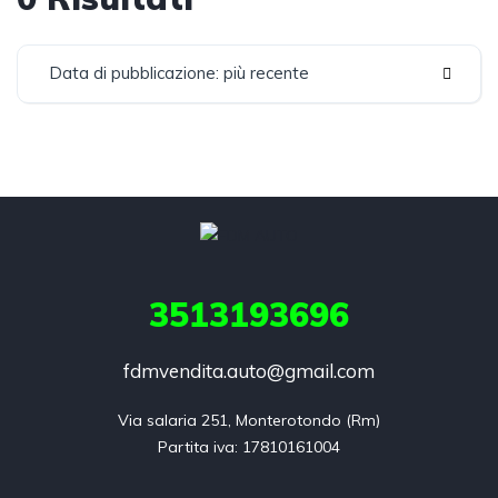
Data di pubblicazione: più recente
3513193696
fdmvendita.auto@gmail.com
Via salaria 251, Monterotondo (Rm)
