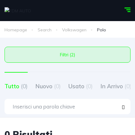
Homepage
Search
Volkswagen
Polo
Filtri (2)
Tutto
(0)
Nuovo
(0)
Usato
(0)
In Arrivo
(0)
0 Risultati