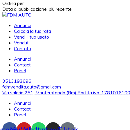
Ordina per:
Data di pubblicazione: più recente
Annunci
Calcola la tua rata
Vendi il tuo usato
Venduti
Contatti
Annunci
Contact
Panel
3513193696
fdmvendita.auto@gmail.com
Via salaria 251, Monterotondo (Rm) Partita iva: 178101610
Annunci
Contact
Panel
acebook
Youtube
Whatsapp
Instagram
Tiktok