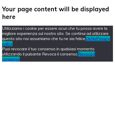
Your page content will be displayed
here
Utilizziamo i cookie per essere sicuri che tu possa avere la
migliore esperienza sul nostro sito. Se continui ad utilizzare
questo sito noi assumiamo che tu ne sia felice.
Ok
No
Privacy
policy
Puoi revocare il tuo consenso in qualsiasi momento
utilizzando il pulsante Revoca il consenso.
Revoca il
consenso