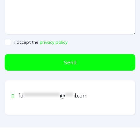
I accept the
privacy policy
Send
fd
*************
@
***
il.com