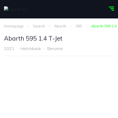
Homepage
Search
Abarth
595
Abarth 595 1.4 
Abarth 595 1.4 T-Jet
2021
Hatchback
Benzina
1
/
10